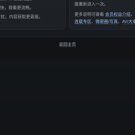
面重新进入一次。
度更快，观看更流畅。
更多说明可查看
会员权益介绍
，
打扰，内容获取更直接。
连载专区
、
微密圈/写真
、
AV/大
返回主页