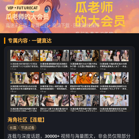
VIP • FUTURECAT
瓜老师的大会员
高速无广告 · 专属栏目 · 高清下载 · 回家路线保障
专属内容 · 一键直达
海角社区【连载】
长篇
节选试看
连载与深度话题，
30000+
视频与海量图文，非会员仅限部分