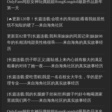
OnlyFans纯欲女神玩偶姐姐HongKongdoll最新作品新年
第一天
[🔥更新120章！长篇连载:会喷水的亲姐姐]看着我姐居然
恬不知耻的硬了—来自海角社区
更新至82章节[长篇连载:我和亲妹妹的同居记录]妹妹98
年的长相清纯甜美性格很乖——来自海角的真实故事经
历
[长篇连载:扔子即正义]羞耻感上来内心就有极大的满足
粗暴的对待了她一夜——来自海角社区的真实故事经历
[长篇连载:爱吃雪糕]我是一名在校女大学生，学的是护
理专业——来自海角社区的真实故事经历
[长篇连载:我的长腿嫂子丝袜控]和嫂子约好今晚喝酒家
里就我们两个——来自海角社区的真实故事经历
OnlyFans纯欲女神玩偶姐姐HongKongdoll最新作品沐光