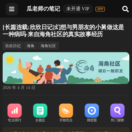
瓜老师の笔记
未开通 VIP
[长篇连载:欣欣日记]幻想与男朋友的小舅做这是
一种病吗-来自海角社区的真实故事经历
欣欣日记
海角
海角社区
2026 年 4 月 14 日