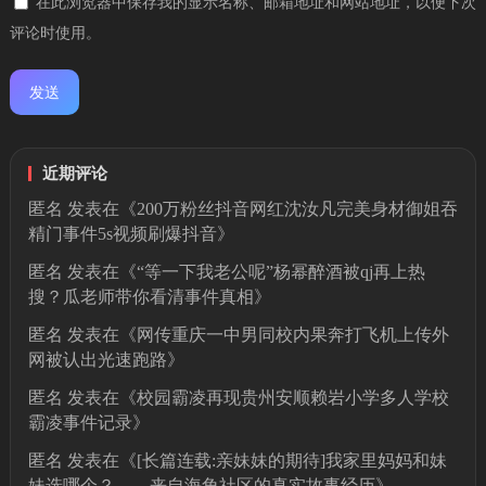
在此浏览器中保存我的显示名称、邮箱地址和网站地址，以便下次
评论时使用。
近期评论
匿名
发表在《
200万粉丝抖音网红沈汝凡完美身材御姐吞
精门事件5s视频刷爆抖音
》
匿名
发表在《
“等一下我老公呢”杨幂醉酒被qj再上热
搜？瓜老师带你看清事件真相
》
匿名
发表在《
网传重庆一中男同校内果奔打飞机上传外
网被认出光速跑路
》
匿名
发表在《
校园霸凌再现贵州安顺赖岩小学多人学校
霸凌事件记录
》
匿名
发表在《
[长篇连载:亲妹妹的期待]我家里妈妈和妹
妹选哪个？——来自海角社区的真实故事经历
》