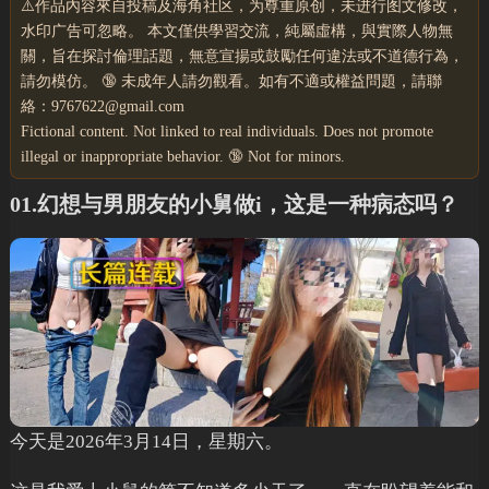
⚠️作品內容來自投稿及海角社区，为尊重原创，未进行图文修改，
水印广告可忽略。 本文僅供學習交流，純屬虛構，與實際人物無
關，旨在探討倫理話題，無意宣揚或鼓勵任何違法或不道德行為，
請勿模仿。 🔞 未成年人請勿觀看。如有不適或權益問題，請聯
絡：9767622@gmail.com
Fictional content. Not linked to real individuals. Does not promote
illegal or inappropriate behavior. 🔞 Not for minors.
01.幻想与男朋友的小舅做i，这是一种病态吗？
今天是2026年3月14日，星期六。