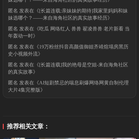
匿名
发表在《
[长篇连载:亲妹妹的期待]我家里妈妈和妹
妹选哪个？——来自海角社区的真实故事经历
》
匿名
发表在《
吃瓜 网络红人 兽兽 翟凌兽兽 老片新看 当
年轰动一时
》
匿名
发表在《
19万粉丝抖音高颜值御姐齐靖煊塌房黑历
史小视频外流
》
匿名
发表在《
[长篇连载]我的艳母是空姐-来自海角社区
的真实故事
》
匿名
发表在《
AI短剧禁忌的喘息刷爆网络网黄自制伦理
大片4集完整版
》
推荐相关文章：