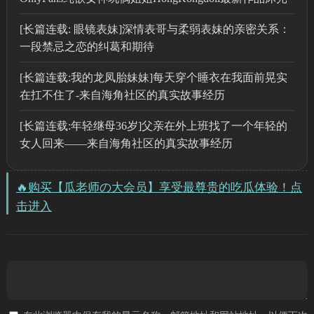
[长篇连载: 眼镜表妹]深情表哥与柔弱表妹的亲密关系：
一段禁忌之恋的纠葛和期待
[长篇连载:我的龙凤胎妹妹]每天穿个睡衣在我面前晃实
在扛不住了-来自海角社区的真实故事经历
[长篇连载:年轻继母36岁]父亲在外上班找了一个年轻的
女人回来——来自海角社区的真实故事经历
🔥购买【瓜老师の大会员】享受最尊贵的吃瓜体验！点
击进入