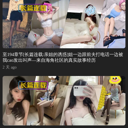
至194章节[长篇连载:亲姐的诱惑]姐一边跟前夫打电话一边被
我cao发出叫声—来自海角社区的真实故事经历
2 天 ago