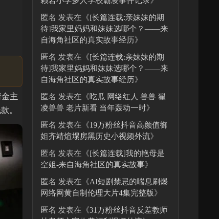
赖岩小学多人学校霸凌事件记录
》
匿名
发表在《
[长篇连载:亲妹妹的期
待]我家里妈妈和妹妹选哪个？——来
自海角社区的真实故事经历
》
匿名
发表在《
[长篇连载:亲妹妹的期
待]我家里妈妈和妹妹选哪个？——来
自海角社区的真实故事经历
》
着金主
匿名
发表在《
吃瓜 网络红人 兽兽 翟
凌兽兽 老片新看 当年轰动一时
》
钱款。
匿名
发表在《
19万粉丝抖音高颜值御
姐齐靖煊塌房黑历史小视频外流
》
匿名
发表在《
[长篇连载]我的艳母是
空姐-来自海角社区的真实故事
》
匿名
发表在《
AI短剧禁忌的喘息刷爆
网络网黄自制伦理大片4集完整版
》
匿名
发表在《
31万粉丝抖音反差教师