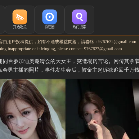
由用戶投稿提供，如有不適或權益問題，請聯絡：9767622@gmail.com
ything inappropriate or infringing, please contact: 9767622@gmail.com
靖姗同台参加迪奥邀请会的大女主，突遭塌房言论。网传其拿
私会男主播的照片，事件发生会后，被金主起诉欲追回千万