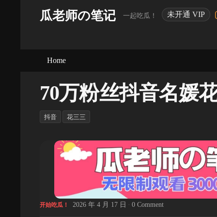
瓜老师の笔记
未开通 VIP
一起吃瓜！
Home
70万粉丝抖音名媛
抖音
花三三
2026 年 4 月 17 日
·
0 Comment
开始吃瓜！