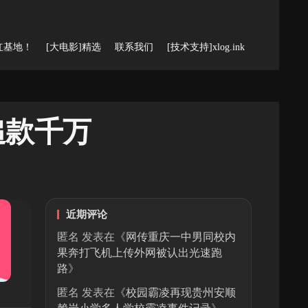
红基地！
[大电影]精选
联系我们
[技术支持]xlog.ink
追款千万
近期评论
匿名
发表在《
网传重庆一中男同校内
果奔打飞机上传外网被认出光速跑
路
》
匿名
发表在《
校园霸凌再现贵州安顺