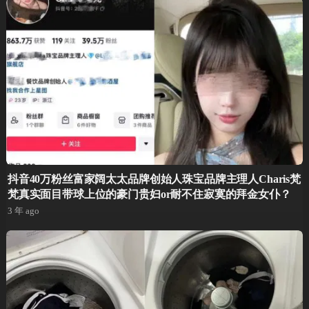
抖音40万粉丝富家阔太太品牌创始人珠宝品牌主理人Charis梵
梵真实面目带球上位的豪门贵妇or耐不住寂寞的拜金女仆？
3 年 ago