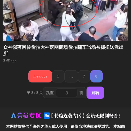
众神陨落网传偷拍大神落网商场偷拍翻车当场被抓扭送派出
所
3 年 ago
文
Previous
1
…
7
8
章
分
第 8 / 8 页
跳至
页
跳转
跳
页
转
到
页
本网站仅提供予海外之华人成人使用，请依当地法律法规浏览。
本站由
码