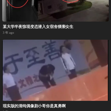
某大学半夜惊现变态潜入女宿舍猥亵女生
3 年 ago
现实版的清纯偶像剧小哥你是真勇啊