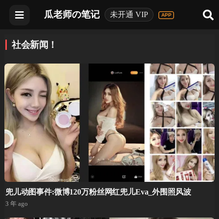
瓜老师の笔记
未开通 VIP
社会新闻！
兜儿动图事件:微博120万粉丝网红兜儿Eva_外围照风波
3 年 ago