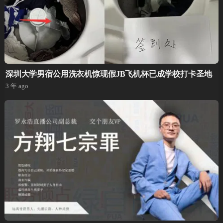
深圳大学男宿公用洗衣机惊现假JB飞机杯已成学校打卡圣地
3 年 ago