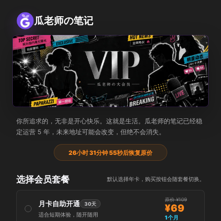
瓜老师の笔记
瓜老师の大会员
你所追求的，无非是开心快乐。这就是生活。瓜老师的笔记已经稳
定运营 5 年，未来地址可能会改变，但绝不会消失。
26小时 31分钟 54秒后恢复原价
选择会员套餐
默认选择年卡，购买按钮会随套餐切换。
原价 ¥109
月卡自助开通
30天
¥69
适合短期体验，随开随用
1个月