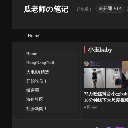
瓜老师の笔记
未开通 VIP
一起吃瓜！
Home
小玉baby
Home
HongKongDoll
大电影[精选]
开始吃瓜！
微密圈
75万粉丝抖音小玉ba
海角社区
10分钟线下大尺度视
版
4 周 ago
社会新闻！