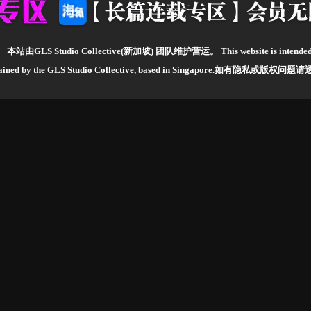
。
本站由GLS Studio Collective(新加坡) 团队维护营运。
This website is intende
ntained by the GLS Studio Collective, based in Singapore.如有隐私或版权问题