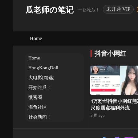
瓜老师の笔记
未开通 VIP
一起吃瓜！
Home
抖音小网红
Home
HongKongDoll
大电影[精选]
开始吃瓜！
微密圈
4万粉丝抖音小网红熊
海角社区
尺度露点福利外流
3 周 ago
社会新闻！