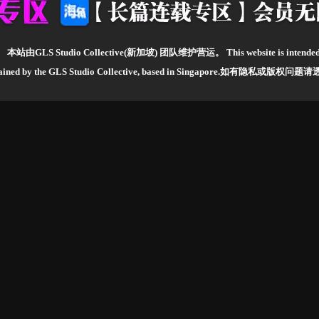
。
本站由GLS Studio Collective(新加坡) 团队维护营运。
This website is intende
ntained by the GLS Studio Collective, based in Singapore.如有隐私或版权问题