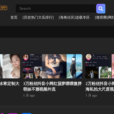
首页
[历史热门大瓜排行]
[海角社区]连载专区
[微密圈]网
冰寒定制大
3万粉丝抖音小网红菠萝噗噗微胖
2万粉丝抖音小
萌妹不雅视频外流
海私拍大尺度视
1 月 ago
1 月 ago