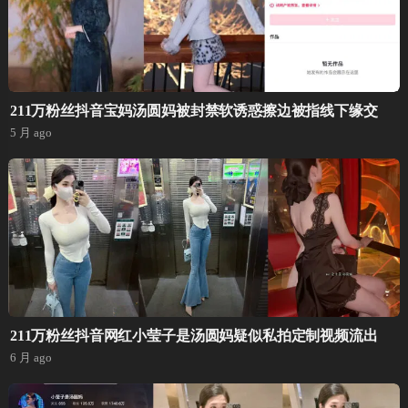
211万粉丝抖音宝妈汤圆妈被封禁软诱惑擦边被指线下缘交
5 月 ago
211万粉丝抖音网红小莹子是汤圆妈疑似私拍定制视频流出
6 月 ago